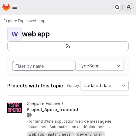
Homepage
Skip to main content
M
Explore
Topics
web app
web app
W
TypeScript
Projects with this topic
Updated date
Sort by:
View Project_Apero_frontend project
Gregoire Fischer /
Project_Apero_frontend
Frontend d'une application web de messagerie
instantanée. Automatisation du déploiement de
l'environnnement de développement.
web app
instant mess...
dev environe...