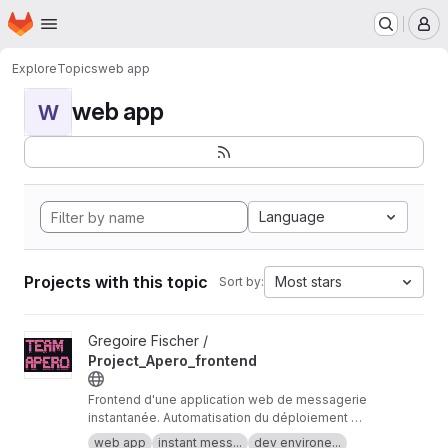
Homepage
Skip to main content
M
Explore
Topics
web app
web app
W
Language
Projects with this topic
Most stars
Sort by:
View Project_Apero_frontend project
Gregoire Fischer /
Project_Apero_frontend
Frontend d'une application web de messagerie
instantanée. Automatisation du déploiement de
l'environnnement de développement.
web app
instant mess...
dev environe...