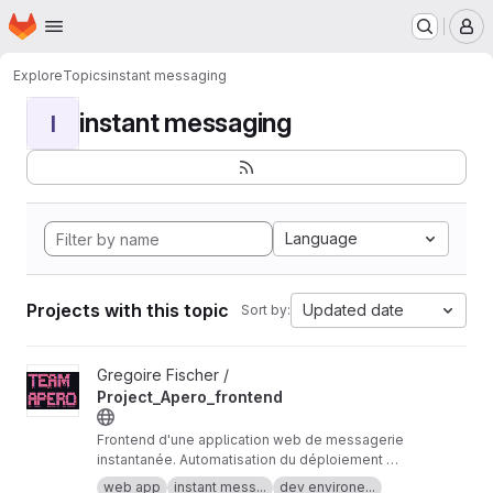
Homepage
Skip to main content
M
Explore
Topics
instant messaging
instant messaging
I
Language
Projects with this topic
Updated date
Sort by:
View Project_Apero_frontend project
Gregoire Fischer /
Project_Apero_frontend
Frontend d'une application web de messagerie
instantanée. Automatisation du déploiement de
l'environnnement de développement.
web app
instant mess...
dev environe...